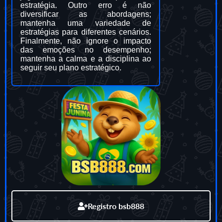
estratégia. Outro erro é não
diversificar as abordagens;
mantenha uma variedade de
estratégias para diferentes cenários.
Finalmente, não ignore o impacto
das emoções no desempenho;
mantenha a calma e a disciplina ao
seguir seu plano estratégico.
Registro bsb888