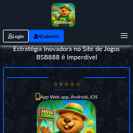
Login
Cadastro
Estratégia Inovadora no Site de Jogos
BSB888 é Imperdível
App Web app, Android, iOS