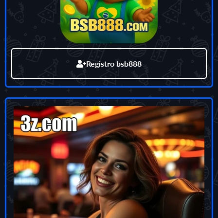
Registro bsb888